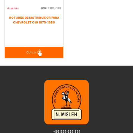
A pedido
SKU:
2382-080
ROTORES DE DISTRIBUIDOR PARA
CHEVROLET C10 1975-1986
Cotizar
+56 999 686 851