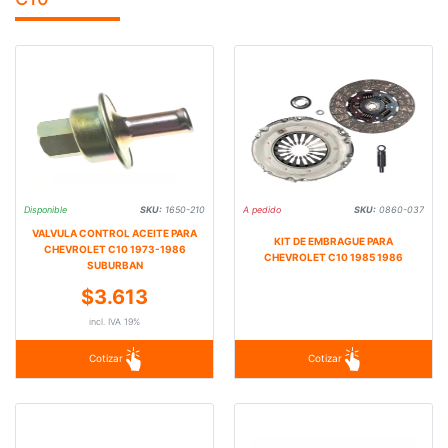
Disponible
SKU:
1650-210
A pedido
SKU:
0860-037
VALVULA CONTROL ACEITE PARA
KIT DE EMBRAGUE PARA
CHEVROLET C10 1973-1986
CHEVROLET C10 1985 1986
SUBURBAN
$3.613
incl. IVA 19%
Cotizar
Cotizar