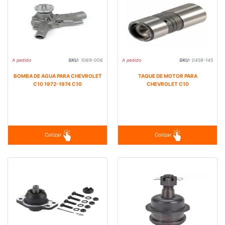
A pedido
SKU:
1069-006
A pedido
SKU:
0459-145
BOMBA DE AGUA PARA CHEVROLET
TAQUE DE MOTOR PARA
C10 1972-1974 C10
CHEVROLET C10
Cotizar
Cotizar