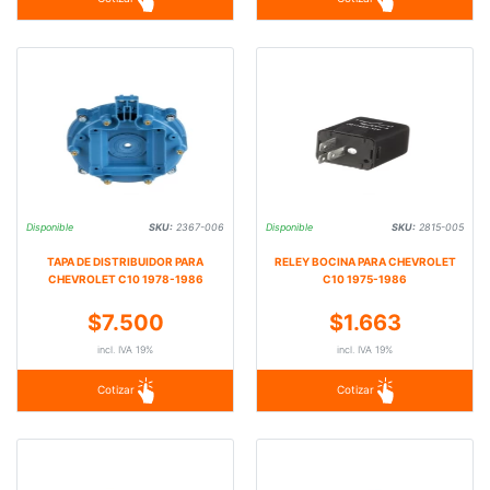
Disponible
SKU:
2367-006
Disponible
SKU:
2815-005
TAPA DE DISTRIBUIDOR PARA
RELEY BOCINA PARA CHEVROLET
CHEVROLET C10 1978-1986
C10 1975-1986
$7.500
$1.663
incl. IVA 19%
incl. IVA 19%
Cotizar
Cotizar