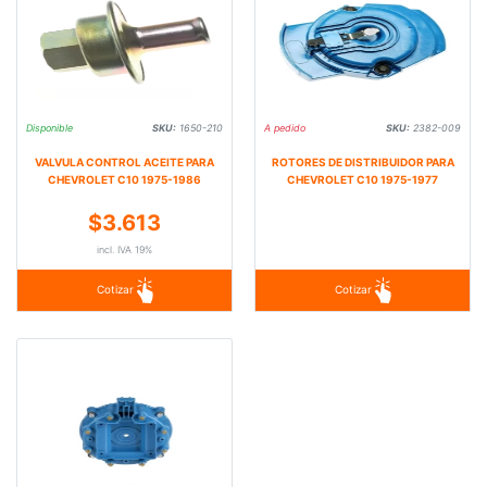
Disponible
SKU:
1650-210
A pedido
SKU:
2382-009
VALVULA CONTROL ACEITE PARA
ROTORES DE DISTRIBUIDOR PARA
CHEVROLET C10 1975-1986
CHEVROLET C10 1975-1977
$3.613
incl. IVA 19%
Cotizar
Cotizar