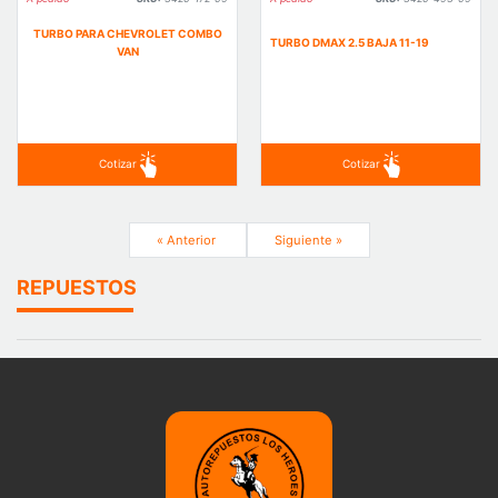
TURBO PARA CHEVROLET COMBO
TURBO DMAX 2.5 BAJA 11-19
VAN
Cotizar
Cotizar
« Anterior
Siguiente »
REPUESTOS