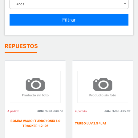
-- Años --
Filtrar
REPUESTOS
A pedido
SKU:
3420-066-10
A pedido
SKU:
3420-495-09
BOMBA VACIO (TURBO) ONIX 1.0
TURBO LUV 2.5 4JA1
TRACKER 1.2 19/