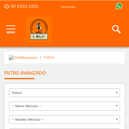
(9) 6333 5255
Sucursales
Turbos
FILTRO AVANZADO
Turbos
-- Marca Vehículo --
-- Modelo Vehículo --