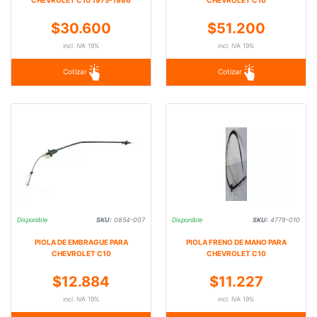
$30.600
$51.200
incl. IVA 19%
incl. IVA 19%
Cotizar
Cotizar
Disponible
SKU:
0854-007
Disponible
SKU:
4779-010
PIOLA DE EMBRAGUE PARA
PIOLA FRENO DE MANO PARA
CHEVROLET C10
CHEVROLET C10
$12.884
$11.227
incl. IVA 19%
incl. IVA 19%