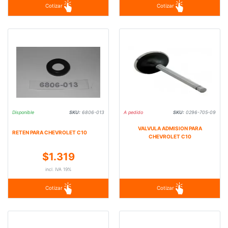
Cotizar
Cotizar
Disponible
SKU:
6806-013
A pedido
SKU:
0296-705-09
VALVULA ADMISION PARA
RETEN PARA CHEVROLET C10
CHEVROLET C10
$1.319
incl. IVA 19%
Cotizar
Cotizar