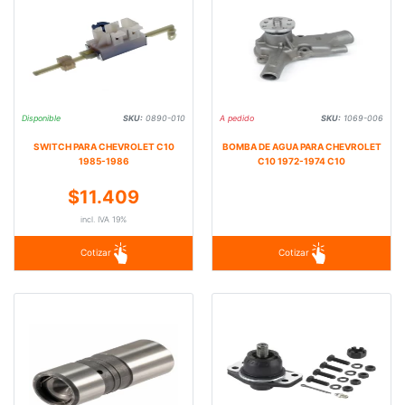
Disponible
SKU:
0890-010
A pedido
SKU:
1069-006
SWITCH PARA CHEVROLET C10
BOMBA DE AGUA PARA CHEVROLET
1985-1986
C10 1972-1974 C10
$11.409
incl. IVA 19%
Cotizar
Cotizar