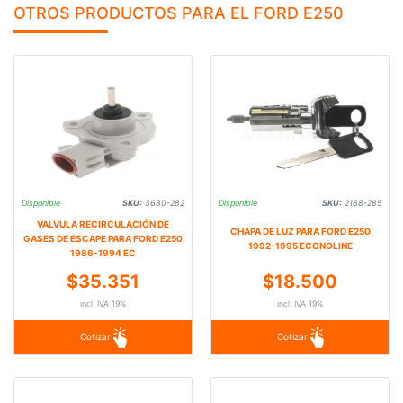
OTROS PRODUCTOS PARA EL FORD E250
Disponible
SKU:
3680-282
Disponible
SKU:
2188-285
VALVULA RECIRCULACIÓN DE
CHAPA DE LUZ PARA FORD E250
GASES DE ESCAPE PARA FORD E250
1992-1995 ECONOLINE
1986-1994 EC
$35.351
$18.500
incl. IVA 19%
incl. IVA 19%
Cotizar
Cotizar