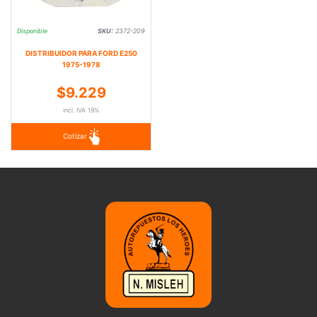
Disponible
SKU:
2372-209
DISTRIBUIDOR PARA FORD E250
1975-1978
$9.229
incl. IVA 19%
Cotizar