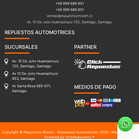
+56 999 686 851
+56 999 686 851
ventas@repuestosmisleh.cl
Av. 10 De Julio Huamachuco 725, Santiago, Santiago
REPUESTOS AUTOMOTRICES
SUCURSALES
PARTNER
Av. 10 De Julio Huamachuco
725, Santiago, Santiago
Av 10 De Julio Huamachuco
853, Santiago
Av Santa Rosa 685-671,
MEDIOS DE PAGO
Santiago
Copyright © Repuestos Misleh - Repuestos Automotrices 2026 |
Mapa del sitio
|
Powered by
ClickRepuestos ®