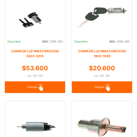
Disponible
SKU:
2188-283
Disponible
SKU:
2188-280
CHAPA DE LUZ PARA FORD E250
CHAPA DE LUZ PARA FORD E250
2003-2010
1992-1995
$53.600
$20.600
incl. IVA 19%
incl. IVA 19%
Cotizar
Cotizar