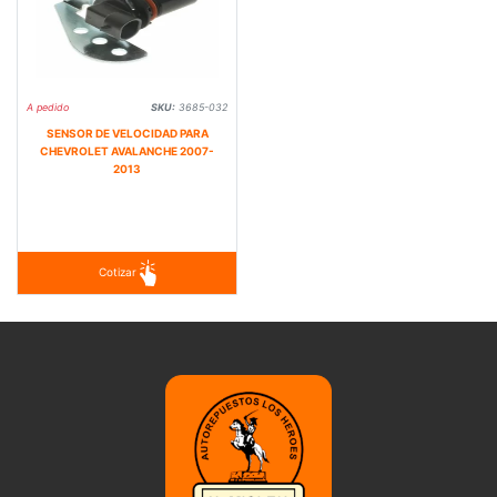
A pedido
SKU:
3685-032
SENSOR DE VELOCIDAD PARA
CHEVROLET AVALANCHE 2007-
2013
Cotizar