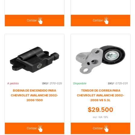
Cotizar
Cotizar
A pedido
SKU:
2170-025
Disponible
SKU:
0725-031
BOBINA DE ENCENDIDO PARA
TENSOR DE CORREA PARA
CHEVROLET AVALANCHE 2002-
CHEVROLET AVALANCHE 2002-
2006 1500
2008 V8 5.3L
$29.500
incl. IVA 19%
Cotizar
Cotizar