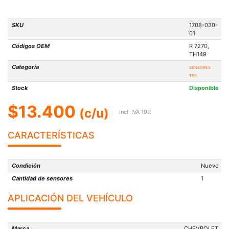
SKU
1708-030-
01
Códigos OEM
R 7270,
TH149
Categoría
SENSORES
TPS
Stock
Disponible
$13.400
(c/u)
incl. IVA 19%
CARACTERÍSTICAS
Condición
Nuevo
Cantidad de sensores
1
APLICACIÓN DEL VEHÍCULO
Marca
CHEVROLET