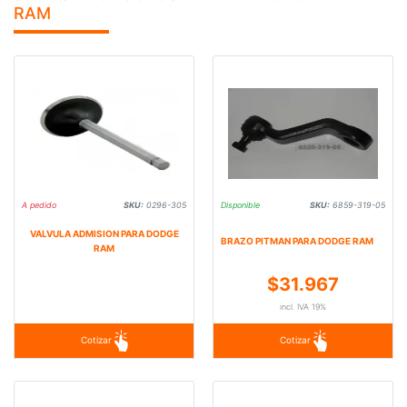
RAM
A pedido
SKU:
0296-305
Disponible
SKU:
6859-319-05
VALVULA ADMISION PARA DODGE
BRAZO PITMAN PARA DODGE RAM
RAM
$31.967
incl. IVA 19%
Cotizar
Cotizar