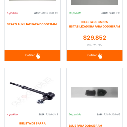
A pedido
SKU:
6895-320-05
Disponible
SKU:
7240-315
BIELETA DE BARRA
BRAZO AUXILIAR PARA DODGE RAM
ESTABILIZADORA PARA DODGE RAM
$29.852
incl. IVA 19%
Cotizar
Cotizar
A pedido
SKU:
7240-343
Disponible
SKU:
7244-328-05
BIELETA DE BARRA
BUJE PARA DODGE RAM