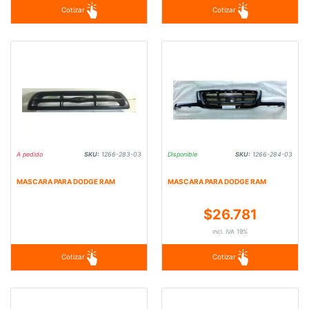
Cotizar
Cotizar
A pedido
SKU:
1266-283-03
Disponible
SKU:
1266-284-03
MASCARA PARA DODGE RAM
MASCARA PARA DODGE RAM
$26.781
incl. IVA 19%
Cotizar
Cotizar