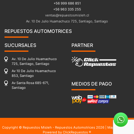
+56 999 686 851
+56 963 335 255
ventas@repuestosmisleh.cl
Av. 10 De Julio Huamachuco 725, Santiago, Santiago
REPUESTOS AUTOMOTRICES
SUCURSALES
PARTNER
Av. 10 De Julio Huamachuco
725, Santiago, Santiago
Av 10 De Julio Huamachuco
853, Santiago
Av Santa Rosa 685-671,
MEDIOS DE PAGO
Santiago
Copyright © Repuestos Misleh - Repuestos Automotrices 2026 |
Mapa del sitio
|
Powered by
ClickRepuestos ®