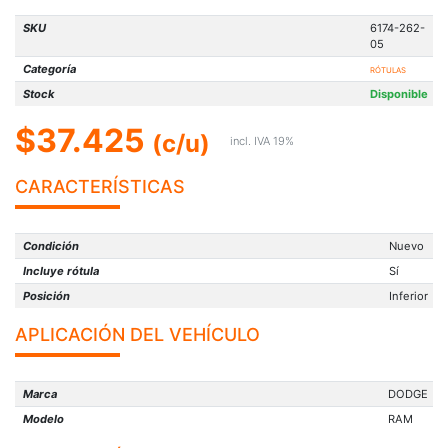
SKU
6174-262-
05
Categoría
RÓTULAS
Stock
Disponible
$37.425
(c/u)
incl. IVA 19%
CARACTERÍSTICAS
Condición
Nuevo
Incluye rótula
Sí
Posición
Inferior
APLICACIÓN DEL VEHÍCULO
Marca
DODGE
Modelo
RAM