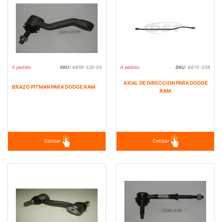
A pedido
SKU:
6859-320-05
A pedido
SKU:
6870-338
AXIAL DE DIRECCION PARA DODGE
BRAZO PITMAN PARA DODGE RAM
RAM
Cotizar
Cotizar