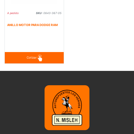
A pedido
SKU:
0643-367-05
ANILLO MOTOR PARA DODGE RAM
Cotizar