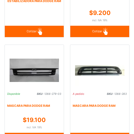
ESTABILIZADORA PARA DODGE RAM
$9.200
incl. IVA 19%
Cotizar
Cotizar
Disponible
SKU:
1266-279-03
A pedido
SKU:
1266-283
MASCARA PARA DODGE RAM
MASCARA PARA DODGE RAM
$19.100
incl. IVA 19%