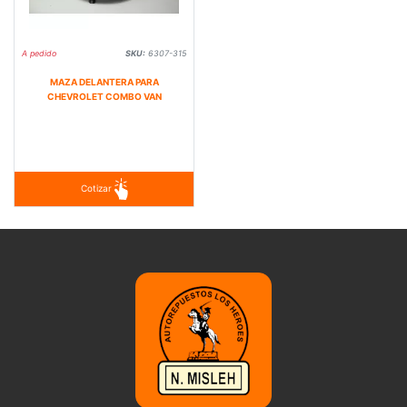
A pedido
SKU:
6307-315
MAZA DELANTERA PARA
CHEVROLET COMBO VAN
Cotizar