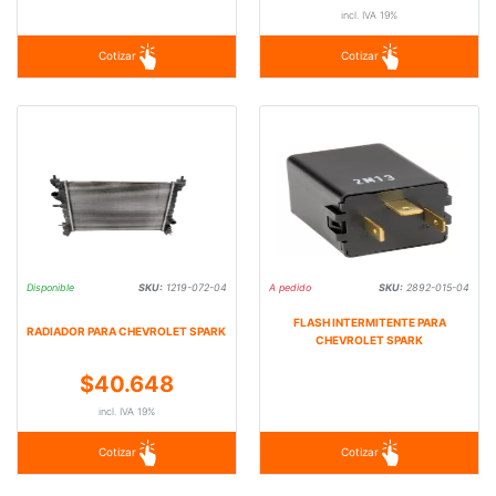
incl. IVA 19%
Cotizar
Cotizar
Disponible
SKU:
1219-072-04
A pedido
SKU:
2892-015-04
FLASH INTERMITENTE PARA
RADIADOR PARA CHEVROLET SPARK
CHEVROLET SPARK
$40.648
incl. IVA 19%
Cotizar
Cotizar