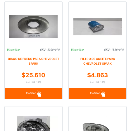
Disponible
SKU:
5020-070
Disponible
SKU:
1836-070
DISCO DE FRENO PARA CHEVROLET
FILTRO DE ACEITE PARA
SPARK
CHEVROLET SPARK
$25.610
$4.863
incl. IVA 19%
incl. IVA 19%
Cotizar
Cotizar