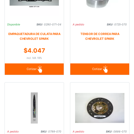
Disponible
SKU:
0290-071-04
A pedido
SKU:
0725-070
EMPAQUETADURA DE CULATA PARA
TENSOR DE CORREA PARA
CHEVROLET SPARK
CHEVROLET SPARK
$4.047
incl. IVA 19%
Cotizar
Cotizar
A pedido
SKU:
0799-070
A pedido
SKU:
0886-070