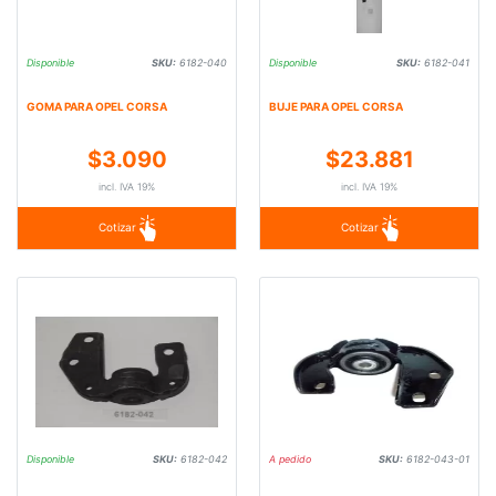
Disponible
SKU:
6182-040
Disponible
SKU:
6182-041
GOMA PARA OPEL CORSA
BUJE PARA OPEL CORSA
$3.090
$23.881
incl. IVA 19%
incl. IVA 19%
Cotizar
Cotizar
Disponible
SKU:
6182-042
A pedido
SKU:
6182-043-01