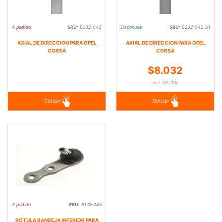
A pedido
SKU:
6232-043
Disponible
SKU:
6232-042-01
AXIAL DE DIRECCION PARA OPEL
AXIAL DE DIRECCION PARA OPEL
CORSA
CORSA
$8.032
incl. IVA 19%
Cotizar
Cotizar
A pedido
SKU:
6174-045
RÓTULA BANDEJA INFERIOR PARA