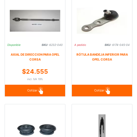
Disponible
SKU:
6232-040
A pedido
SKU:
6174-045-04
AXIAL DE DIRECCION PARA OPEL
RÓTULA BANDEJA INFERIOR PARA
CORSA
OPEL CORSA
$24.555
incl. IVA 19%
Cotizar
Cotizar