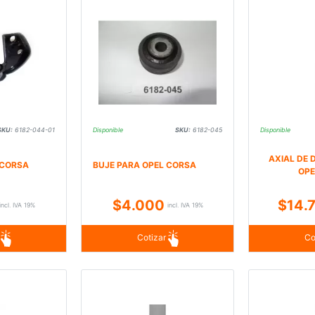
SKU:
6182-044-01
Disponible
SKU:
6182-045
Disponible
AXIAL DE 
 CORSA
BUJE PARA OPEL CORSA
OPE
$4.000
$14.
incl. IVA 19%
incl. IVA 19%
r
Cotizar
Co