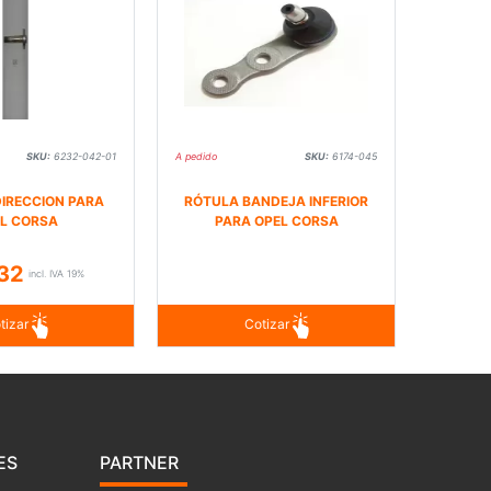
SKU:
6232-042-01
A pedido
SKU:
6174-045
DIRECCION PARA
RÓTULA BANDEJA INFERIOR
L CORSA
PARA OPEL CORSA
32
incl. IVA 19%
tizar
Cotizar
ES
PARTNER