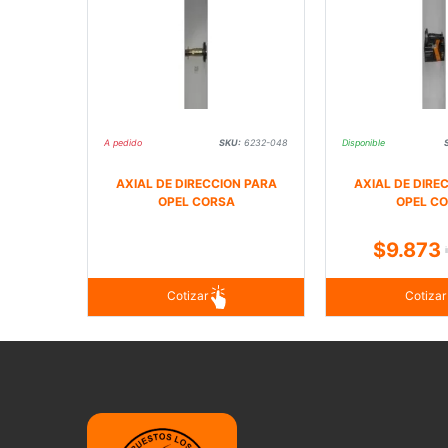
A pedido
SKU:
6232-048
Disponible
AXIAL DE DIRECCION PARA
AXIAL DE DIRE
OPEL CORSA
OPEL C
$9.873
Cotizar
Cotiza