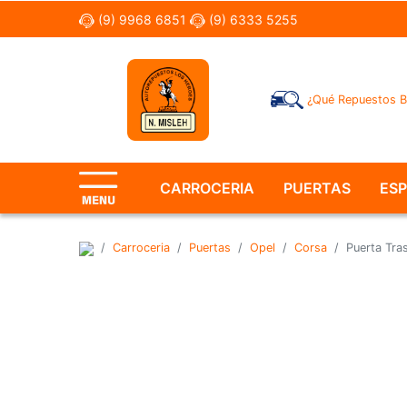
(9) 9968 6851
(9) 6333 5255
¿Qué Repuestos B
CARROCERIA
PUERTAS
ES
Carroceria
Puertas
Opel
Corsa
Puerta Tr