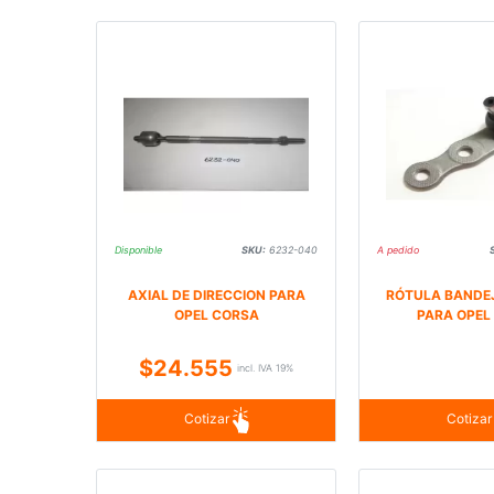
Disponible
SKU:
6232-040
A pedido
AXIAL DE DIRECCION PARA
RÓTULA BANDEJ
OPEL CORSA
PARA OPEL
$24.555
incl. IVA 19%
Cotizar
Cotiza