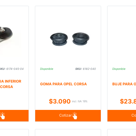
SKU:
6174-045-04
Disponible
SKU:
6182-040
Disponible
A INFERIOR
GOMA PARA OPEL CORSA
BUJE PARA 
 CORSA
$3.090
$23.
incl. IVA 19%
r
Cotizar
Co