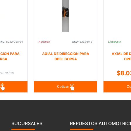
SKU:
6232-045-01
A pedido
SKU:
6232-043
Disponible
CCION PARA
AXIAL DE DIRECCION PARA
AXIAL DE 
ORSA
OPEL CORSA
OPE
$8.0
incl. IVA 19%
r
Cotizar
Co
SUCURSALES
REPUESTOS AUTOMOTRIC