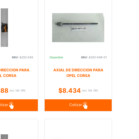
SKU:
6232-045
Disponible
SKU:
6232-049-01
DIRECCION PARA
AXIAL DE DIRECCION PARA
L CORSA
OPEL CORSA
788
$8.434
incl. IVA 19%
incl. IVA 19%
tizar
Cotizar