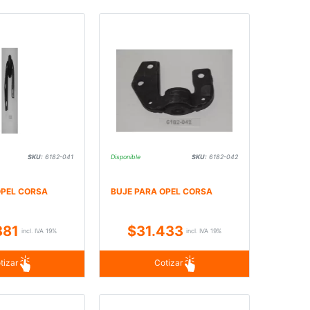
SKU:
6182-041
Disponible
SKU:
6182-042
OPEL CORSA
BUJE PARA OPEL CORSA
881
$31.433
incl. IVA 19%
incl. IVA 19%
tizar
Cotizar